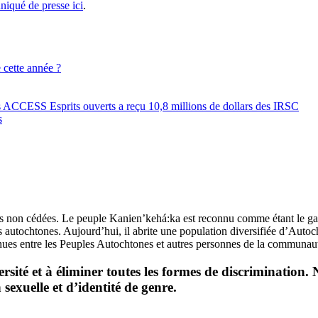
niqué de presse ici
.
 cette année ?
es ACCESS Esprits ouverts a reçu 10,8 millions de dollars des IRSC
s
s non cédées. Le peuple Kanien’kehá:ka est reconnu comme étant le gard
ochtones. Aujourd’hui, il abrite une population diversifiée d’Autochton
tinues entre les Peuples Autochtones et autres personnes de la communaut
ité et à éliminer toutes les formes de discrimination. N
 sexuelle et d’identité de genre.