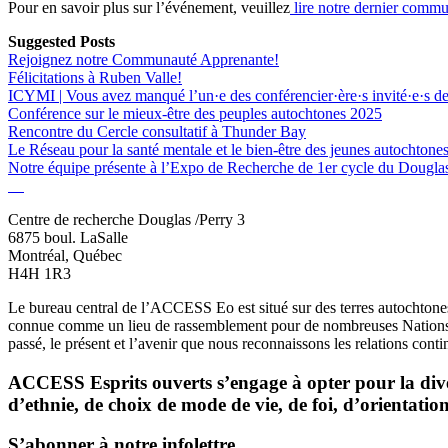
Pour en savoir plus sur l’événement, veuillez
lire notre dernier commu
Suggested Posts
Rejoignez notre Communauté Apprenante!
Félicitations à Ruben Valle!
ICYMI | Vous avez manqué l’un·e des conférencier·ère·s invité·e·s de
Conférence sur le mieux-être des peuples autochtones 2025
Rencontre du Cercle consultatif à Thunder Bay
Le Réseau pour la santé mentale et le bien-être des jeunes autochton
Notre équipe présente à l’Expo de Recherche de 1er cycle du Dougla
Centre de recherche Douglas /Perry 3
6875 boul. LaSalle
Montréal, Québec
H4H 1R3
Le bureau central de l’ACCESS Eo est situé sur des terres autochtone
connue comme un lieu de rassemblement pour de nombreuses Nations aut
passé, le présent et l’avenir que nous reconnaissons les relations con
ACCESS Esprits ouverts s’engage à opter pour la divers
d’ethnie, de choix de mode de vie, de foi, d’orientation
S’abonner à notre infolettre